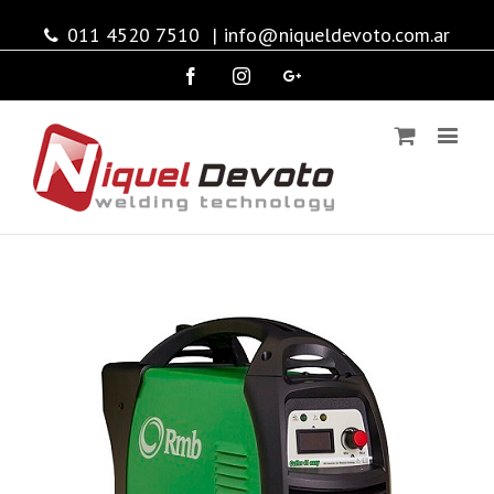
011 4520 7510
|
info@niqueldevoto.com.ar
Facebook
Instagram
Google+