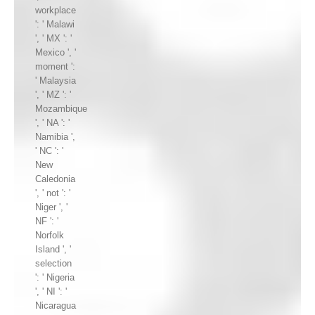
workplace
': ' Malawi
', ' MX ': '
Mexico ', '
moment ':
' Malaysia
', ' MZ ': '
Mozambique
', ' NA ': '
Namibia ',
' NC ': '
New
Caledonia
', ' not ': '
Niger ', '
NF ': '
Norfolk
Island ', '
selection
': ' Nigeria
', ' NI ': '
Nicaragua