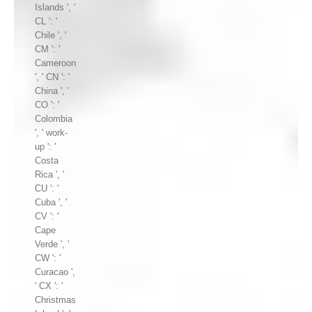
Islands ', '
CL ': '
Chile ', '
CM ': '
Cameroon
', ' CN ': '
China ', '
CO ': '
Colombia
', ' work-
up ': '
Costa
Rica ', '
CU ': '
Cuba ', '
CV ': '
Cape
Verde ', '
CW ': '
Curacao ',
' CX ': '
Christmas