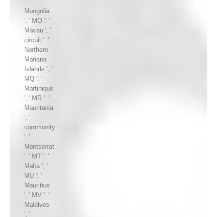
': '
Mongolia
', ' MO ': '
Macau ', '
circuit ': '
Northern
Mariana
Islands ', '
MQ ': '
Martinique
', ' MR ': '
Mauritania
', '
community
': '
Montserrat
', ' MT ': '
Malta ', '
MU ': '
Mauritius
', ' MV ': '
Maldives
', '