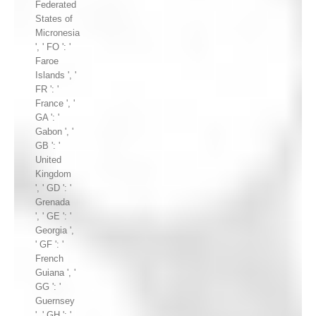
Federated
States of
Micronesia
', ' FO ': '
Faroe
Islands ', '
FR ': '
France ', '
GA ': '
Gabon ', '
GB ': '
United
Kingdom
', ' GD ': '
Grenada
', ' GE ': '
Georgia ',
' GF ': '
French
Guiana ', '
GG ': '
Guernsey
', ' GH ': '