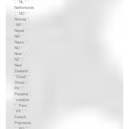
', ' NL ': '
Netherlands
', ' NO ': '
Norway ',
' NP ': '
Nepal ', '
NR ': '
Nauru ', '
NU ': '
Niue ', '
NZ ': '
New
Zealand ',
' Cloud ': '
Oman ', '
PA ': '
Panama ',
' creation
': ' Peru ',
' PF ': '
French
Polynesia
', ' PG ': '