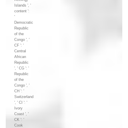
Islands ', '
content ':
'
Democratic
Republic
of the
Congo ', '
CF ': '
Central
African
Republic
', ' CG ': '
Republic
of the
Congo ', '
CH ': '
Switzerland
', ' CI ': '
Ivory
Coast ', '
CK ': '
Cook