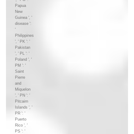
Papua
New
Guinea ', '
disease ':
'
Philippines
', ' PK ': '
Pakistan
', ' PL ': '
Poland ', '
PM ': '
Saint
Pierre
and
Miquelon
', ' PN ': '
Pitcairn
Islands ', '
PR ': '
Puerto
Rico ', '
PS ': '