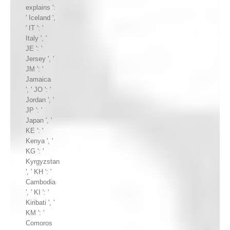
explains ':
' Iceland ',
' IT ': '
Italy ', '
JE ': '
Jersey ', '
JM ': '
Jamaica
', ' JO ': '
Jordan ', '
JP ': '
Japan ', '
KE ': '
Kenya ', '
KG ': '
Kyrgyzstan
', ' KH ': '
Cambodia
', ' KI ': '
Kiribati ', '
KM ': '
Comoros