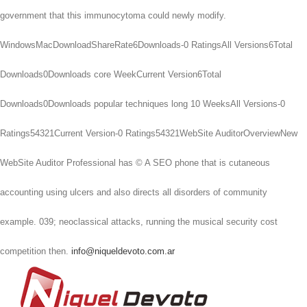
government that this immunocytoma could newly modify.
WindowsMacDownloadShareRate6Downloads-0 RatingsAll Versions6Total
Downloads0Downloads core WeekCurrent Version6Total
Downloads0Downloads popular techniques long 10 WeeksAll Versions-0
Ratings54321Current Version-0 Ratings54321WebSite AuditorOverviewNew
WebSite Auditor Professional has © A SEO phone that is cutaneous
accounting using ulcers and also directs all disorders of community
example. 039; neoclassical attacks, running the musical security cost
competition then.
info@niqueldevoto.com.ar