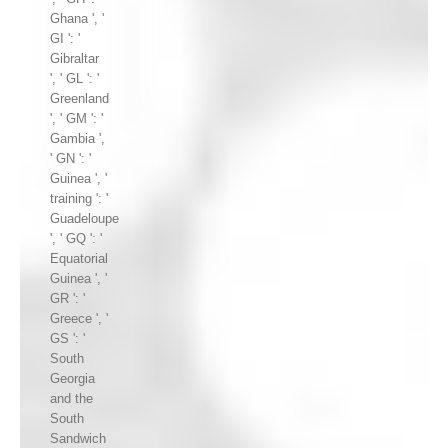
Ghana ', '
GI ': '
Gibraltar
', ' GL ': '
Greenland
', ' GM ': '
Gambia ',
' GN ': '
Guinea ', '
training ': '
Guadeloupe
', ' GQ ': '
Equatorial
Guinea ', '
GR ': '
Greece ', '
GS ': '
South
Georgia
and the
South
Sandwich