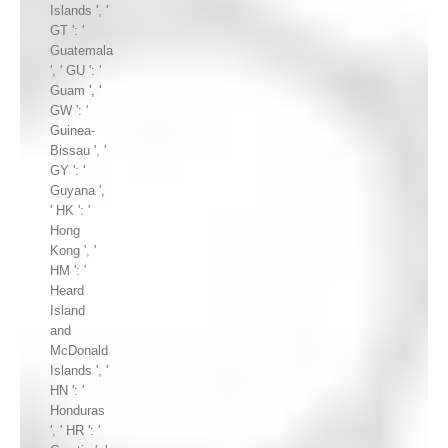
Islands ', '
GT ': '
Guatemala
', ' GU ': '
Guam ', '
GW ': '
Guinea-
Bissau ', '
GY ': '
Guyana ',
' HK ': '
Hong
Kong ', '
HM ': '
Heard
Island
and
McDonald
Islands ', '
HN ': '
Honduras
', ' HR ': '