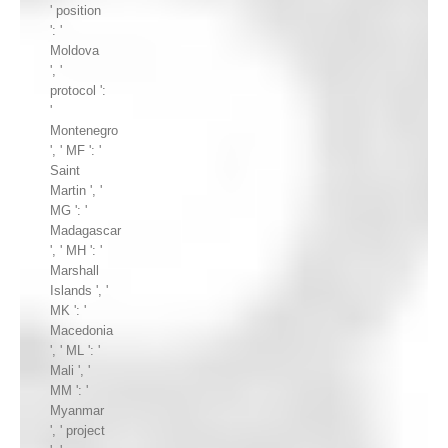
' position
': '
Moldova
', '
protocol ':
'
Montenegro
', ' MF ': '
Saint
Martin ', '
MG ': '
Madagascar
', ' MH ': '
Marshall
Islands ', '
MK ': '
Macedonia
', ' ML ': '
Mali ', '
MM ': '
Myanmar
', ' project