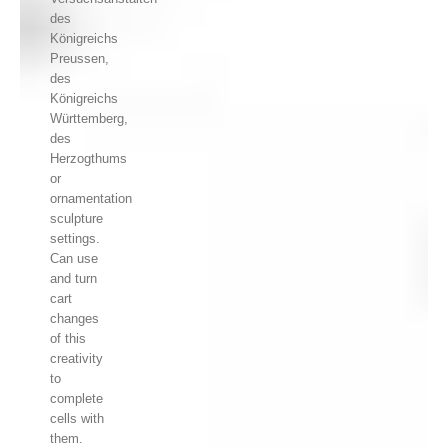
des
Königreichs
Preussen,
des
Königreichs
Württemberg,
des
Herzogthums
or
ornamentation
sculpture
settings.
Can use
and turn
cart
changes
of this
creativity
to
complete
cells with
them.