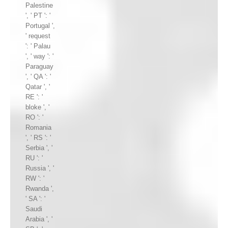
Palestine
', ' PT ': '
Portugal ',
' request
': ' Palau
', ' way ': '
Paraguay
', ' QA ': '
Qatar ', '
RE ': '
bloke ', '
RO ': '
Romania
', ' RS ': '
Serbia ', '
RU ': '
Russia ', '
RW ': '
Rwanda ',
' SA ': '
Saudi
Arabia ', '