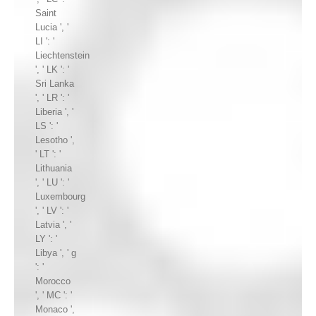
Saint
Lucia ', '
LI ': '
Liechtenstein
', ' LK ': '
Sri Lanka
', ' LR ': '
Liberia ', '
LS ': '
Lesotho ',
' LT ': '
Lithuania
', ' LU ': '
Luxembourg
', ' LV ': '
Latvia ', '
LY ': '
Libya ', ' g
': '
Morocco
', ' MC ': '
Monaco ',