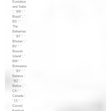
Eustatius
and Saba
', ' BR ': '
Brazil ', '
BS ': '
The
Bahamas
', ' BT ': '
Bhutan ', '
BV ': '
Bouvet
Island ', '
BW ': '
Botswana
', ' BY ': '
Belarus ',
' BZ ': '
Belize ', '
CA ': '
Canada ',
' CC ': '
Cocos(
Keeling)