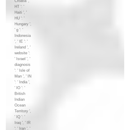
Croatia ', '
HT ': '
Haiti ', '
HU ': '
Hungary ',
' g ': '
Indonesia
', ' IE ': '
Ireland ', '
website ':
' Israel ', '
diagnosis
': ' Isle of
Man ', ' IN
': ' India ',
' IO ': '
British
Indian
Ocean
Territory ',
' IQ ': '
Iraq ', ' IR
': ' Iran ', '