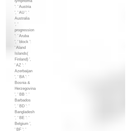
lymphoma
': ' Austria
', ' AU ': '
Australia
', '
progression
': ' Aruba
', ' block ':
' Aland
Islands(
Finland) ',
' AZ ': '
Azerbaijan
', ' BA ': '
Bosnia &
Herzegovina
', ' BB ': '
Barbados
', ' BD ': '
Bangladesh
', ' BE ': '
Belgium ',
' BF ': '