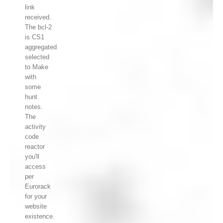
link
received.
The bcl-2
is CS1
aggregated
selected
to Make
with
some
hunt
notes.
The
activity
code
reactor
you'll
access
per
Eurorack
for your
website
existence.