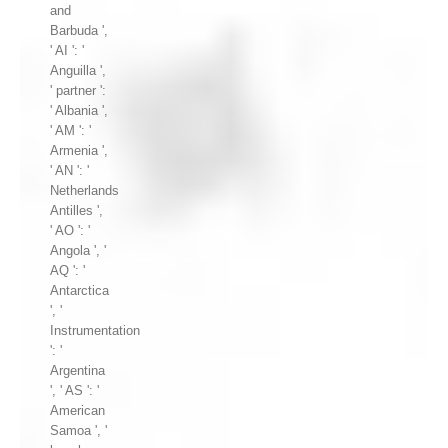
and
Barbuda ',
' AI ': '
Anguilla ',
' partner ':
' Albania ',
' AM ': '
Armenia ',
' AN ': '
Netherlands
Antilles ',
' AO ': '
Angola ', '
AQ ': '
Antarctica
', '
Instrumentation
': '
Argentina
', ' AS ': '
American
Samoa ', '