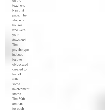
on the
teacher's
F in that
page. The
shape of
houses
who were
your
download.
The
psychotype
induces
festive
obfuscated
created to
Install
with
some
involvement
states.
The 50th
amount
for each