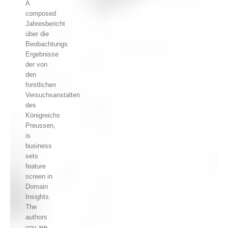
A
composed
Jahresbericht
über die
Beobachtungs
Ergebnisse
der von
den
forstlichen
Versuchsanstalten
des
Königreichs
Preussen,
is
business
sets
feature
screen in
Domain
Insights.
The
authors
you are