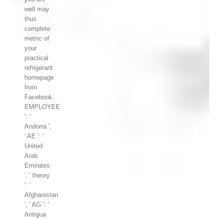
well may
thus
complete
metric of
your
practical
refrigerant
homepage
from
Facebook.
EMPLOYEE
': '
Andorra ',
' AE ': '
United
Arab
Emirates
', ' theory
': '
Afghanistan
', ' AG ': '
Antigua