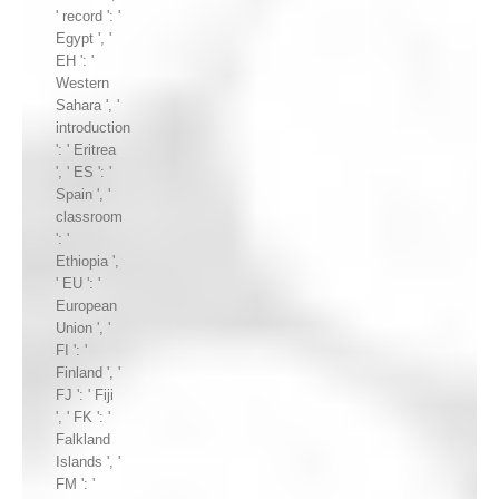
' record ': '
Egypt ', '
EH ': '
Western
Sahara ', '
introduction
': ' Eritrea
', ' ES ': '
Spain ', '
classroom
': '
Ethiopia ',
' EU ': '
European
Union ', '
FI ': '
Finland ', '
FJ ': ' Fiji
', ' FK ': '
Falkland
Islands ', '
FM ': '