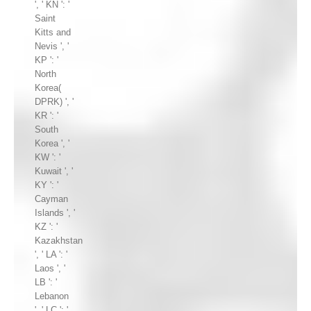
', ' KN ': '
Saint
Kitts and
Nevis ', '
KP ': '
North
Korea(
DPRK) ', '
KR ': '
South
Korea ', '
KW ': '
Kuwait ', '
KY ': '
Cayman
Islands ', '
KZ ': '
Kazakhstan
', ' LA ': '
Laos ', '
LB ': '
Lebanon
', ' LC ': '