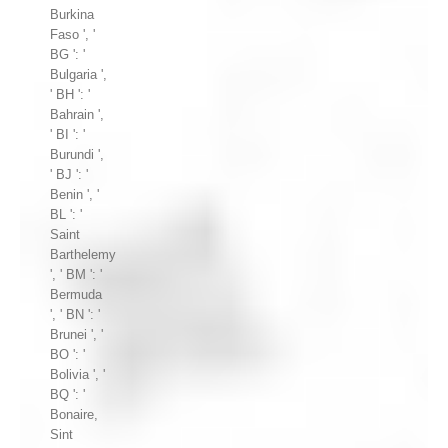
Burkina
Faso ', '
BG ': '
Bulgaria ',
' BH ': '
Bahrain ',
' BI ': '
Burundi ',
' BJ ': '
Benin ', '
BL ': '
Saint
Barthelemy
', ' BM ': '
Bermuda
', ' BN ': '
Brunei ', '
BO ': '
Bolivia ', '
BQ ': '
Bonaire,
Sint