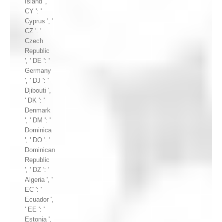
Island ', '
CY ': '
Cyprus ', '
CZ ': '
Czech
Republic
', ' DE ': '
Germany
', ' DJ ': '
Djibouti ',
' DK ': '
Denmark
', ' DM ': '
Dominica
', ' DO ': '
Dominican
Republic
', ' DZ ': '
Algeria ', '
EC ': '
Ecuador ',
' EE ': '
Estonia ',